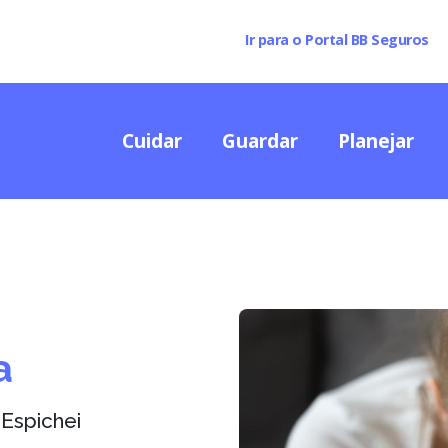
Ir para o Portal BB Seguros
Cuidar
Guardar
Planejar
a
Espichei