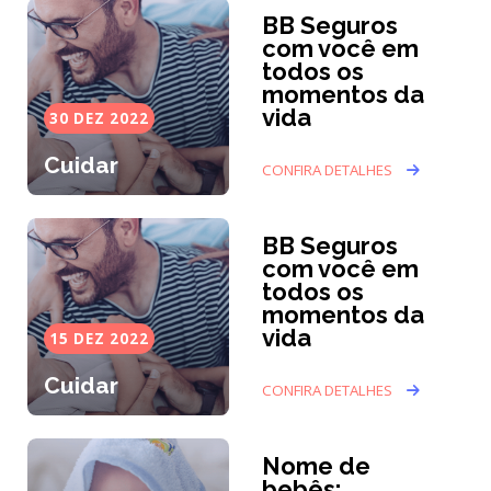
BB Seguros
com você em
todos os
momentos da
vida
30 DEZ 2022
Cuidar
CONFIRA DETALHES
BB Seguros
com você em
todos os
momentos da
vida
15 DEZ 2022
Cuidar
CONFIRA DETALHES
Nome de
bebês: