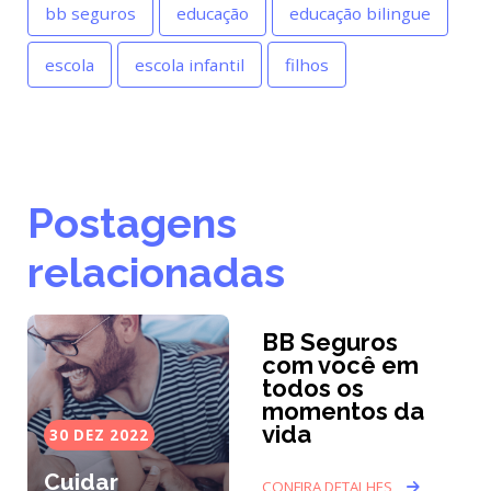
bb seguros
educação
educação bilingue
escola
escola infantil
filhos
Postagens
relacionadas
BB Seguros
com você em
todos os
momentos da
vida
30 DEZ 2022
Cuidar
CONFIRA DETALHES