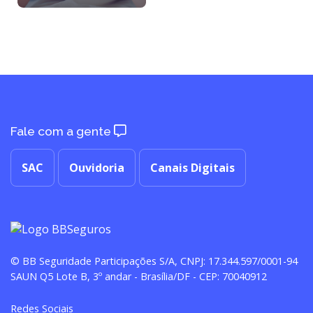
Fale com a gente
SAC
Ouvidoria
Canais Digitais
© BB Seguridade Participações S/A, CNPJ: 17.344.597/0001-94
SAUN Q5 Lote B, 3º andar - Brasília/DF - CEP: 70040912
Redes Sociais