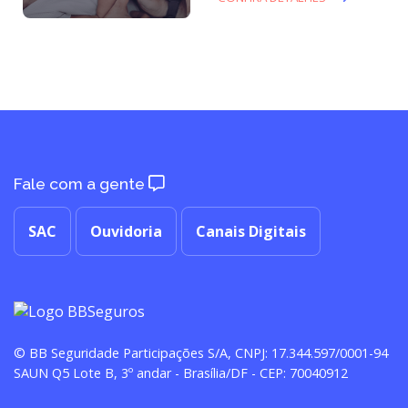
Fale com a gente
SAC
Ouvidoria
Canais Digitais
© BB Seguridade Participações S/A, CNPJ: 17.344.597/0001-94
SAUN Q5 Lote B, 3º andar - Brasília/DF - CEP: 70040912