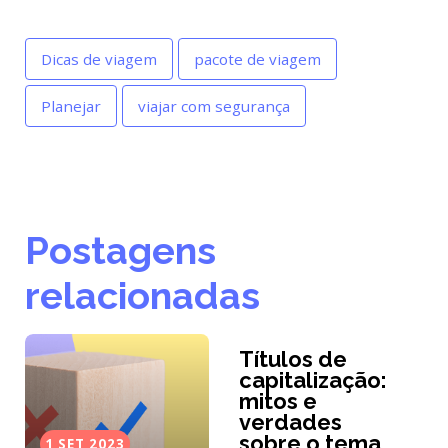
Dicas de viagem
pacote de viagem
Planejar
viajar com segurança
Postagens
relacionadas
Títulos de
capitalização:
mitos e
verdades
sobre o tema
1 SET 2023