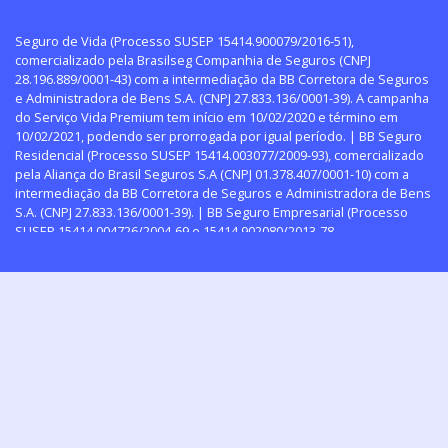
Seguro de Vida (Processo SUSEP 15414.900079/2016-51),
comercializado pela Brasilseg Companhia de Seguros (CNPJ
28.196.889/0001-43) com a intermediação da BB Corretora de Seguros
e Administradora de Bens S.A. (CNPJ 27.833.136/0001-39). A campanha
do Serviço Vida Premium tem início em 10/02/2020 e término em
10/02/2021, podendo ser prorrogada por igual período. | BB Seguro
Residencial (Processo SUSEP 15414.003077/2009-93), comercializado
pela Aliança do Brasil Seguros S.A (CNPJ 01.378.407/0001-10) com a
intermediação da BB Corretora de Seguros e Administradora de Bens
S.A. (CNPJ 27.833.136/0001-39). | BB Seguro Empresarial (Processo
SUSEP 15414.004726/2004-69 e 15414.902080/2013-78
(Responsabilidade Civil), comercializado pela Aliança do Brasil
Seguros S.A (CNPJ 01.378.407/0001-10) com a intermediação da BB
Corretora de Seguros e Administradora de Bens S.A. (CNPJ
27.833.136/0001-39).| Seguro Condomínio Personalizado (Processo
SUSEP 15414.003073/2009-13, 15414.900029/2014-
11(Responsabilidade Civil) e 15414.003246/2009-95 (Lucros
Cessantes), comercializado pela Aliança do Brasil Seguros S.A (CNPJ
01.378.407/0001-10) com a intermediação da BB Corretora de Seguros
e Administradora de Bens S.A. (CNPJ 27.833.136/0001-39). | Seguro de
Riscos Diversos (Processo SUSEP 15414.004334/2011-29),
comercializado pela Aliança do Brasil Seguros S.A (CNPJ