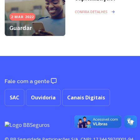
CONFIRA DETALHES
2 MAR 2022
Guardar
Fale com a gente
SAC
Ouvidoria
Canais Digitais
© BB Seguridade Participações S/A, CNPJ: 17.344.597/0001-94