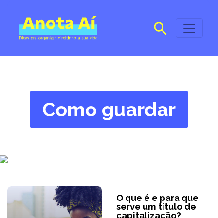
Como guardar
O que é e para que
serve um título de
capitalização?