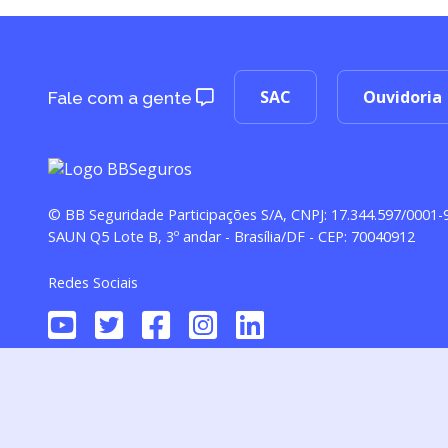
SAC
Ouvidoria
Fale com a gente
© BB Seguridade Participações S/A, CNPJ: 17.344.597/0001-
SAUN Q5 Lote B, 3º andar - Brasília/DF - CEP: 70040912
Redes Sociais
Seguro de Vida (Processo SUSEP 15414.900079/2016-51), comercial
Bens S.A. (CNPJ 27.833.136/0001-39). A campanha do Serviço Vida 