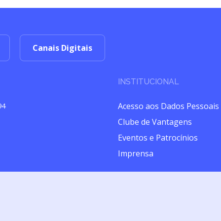
Canais Digitais
INSTITUCIONAL
Acesso aos Dados Pessoais
94
Clube de Vantagens
Eventos e Patrocínios
Imprensa
izado pela Brasilseg Companhia de Seguros (CNPJ 28.196.889/0001-43) com
Premium tem início em 10/02/2020 e término em 10/02/2021, podendo ser pr