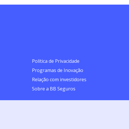
Política de Privacidade
Programas de Inovação
Relação com investidores
Sobre a BB Seguros
 a intermediação da BB Corretora de Seguros e Administradora de
orrogada por igual período. | BB Seguro Residencial (Processo