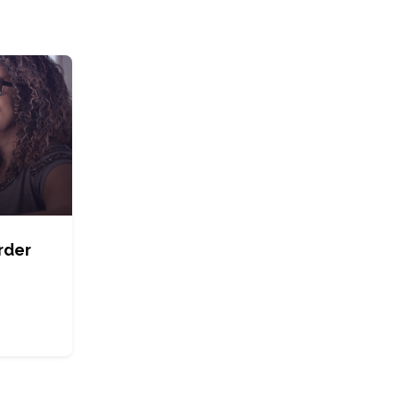
rder
?