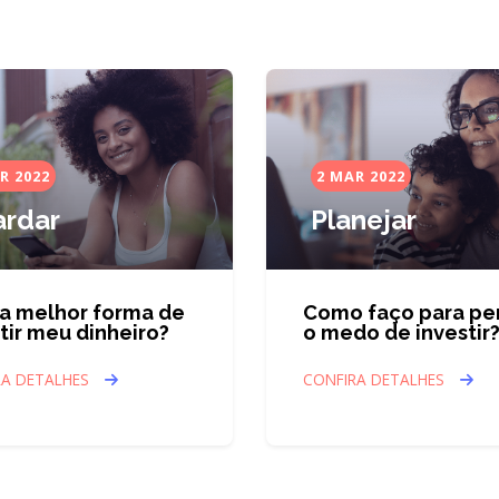
R 2022
2 MAR 2022
rdar
Planejar
 a melhor forma de
Como faço para pe
tir meu dinheiro?
o medo de investir
RA DETALHES
CONFIRA DETALHES