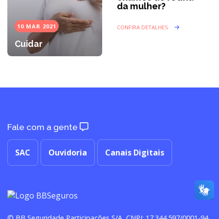
da mulher?
10 MAR 2021
CONFIRA DETALHES
Cuidar
Fale com a gente
SAC
Ouvidoria
Canais Digitais
© BB Seguridade Participações S/A, CNPJ: 17.344.597/0001-94