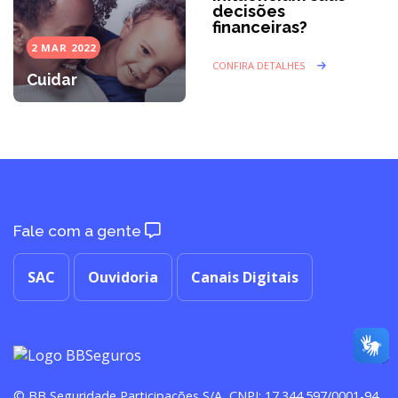
decisões
financeiras?
2 MAR 2022
CONFIRA DETALHES
Cuidar
Fale com a gente
SAC
Ouvidoria
Canais Digitais
© BB Seguridade Participações S/A, CNPJ: 17.344.597/0001-94