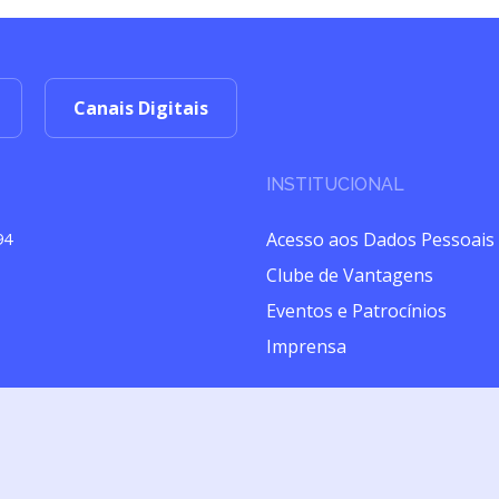
Canais Digitais
INSTITUCIONAL
Acesso aos Dados Pessoais
94
Clube de Vantagens
Eventos e Patrocínios
Imprensa
izado pela Brasilseg Companhia de Seguros (CNPJ 28.196.889/0001-43) com
Premium tem início em 10/02/2020 e término em 10/02/2021, podendo ser pr