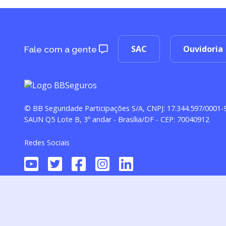
SAC
Ouvidoria
Fale com a gente
© BB Seguridade Participações S/A, CNPJ: 17.344.597/0001-
SAUN Q5 Lote B, 3º andar - Brasília/DF - CEP: 70040912
Redes Sociais
Seguro de Vida (Processo SUSEP 15414.900079/2016-51), comercial
Bens S.A. (CNPJ 27.833.136/0001-39). A campanha do Serviço Vida 