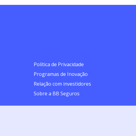
Política de Privacidade
Programas de Inovação
Relação com investidores
Sobre a BB Seguros
 a intermediação da BB Corretora de Seguros e Administradora de
orrogada por igual período. | BB Seguro Residencial (Processo