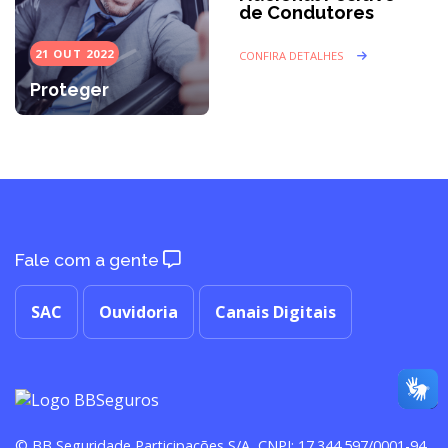
de Condutores
21 OUT 2022
CONFIRA DETALHES
Proteger
Fale com a gente
SAC
Ouvidoria
Canais Digitais
© BB Seguridade Participações S/A, CNPJ: 17.344.597/0001-94