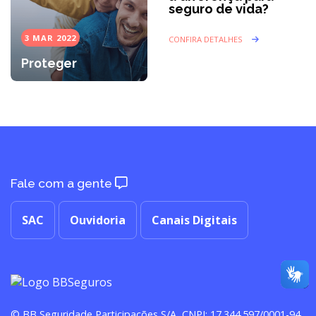
seguro de vida?
3 MAR 2022
CONFIRA DETALHES
Proteger
Fale com a gente
SAC
Ouvidoria
Canais Digitais
© BB Seguridade Participações S/A, CNPJ: 17.344.597/0001-94