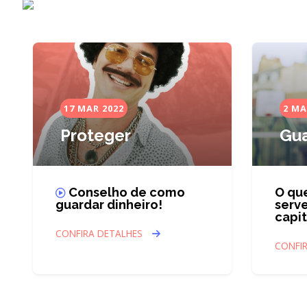
17 MAR 2022
2 MA
Proteger
Gua
Conselho de como
O que
guardar dinheiro!
serve
capit
CONFIRA DETALHES
CONFI