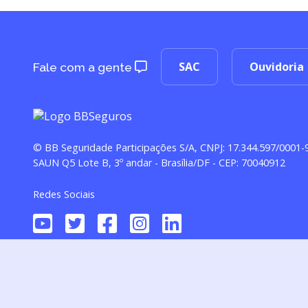
SAC
Ouvidoria
Fale com a gente
© BB Seguridade Participações S/A, CNPJ: 17.344.597/0001-
SAUN Q5 Lote B, 3º andar - Brasília/DF - CEP: 70040912
Redes Sociais
Seguro de Vida (Processo SUSEP 15414.900079/2016-51), comercial
Bens S.A. (CNPJ 27.833.136/0001-39). A campanha do Serviço Vida 