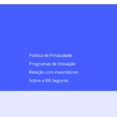
Política de Privacidade
Programas de Inovação
Relação com investidores
Sobre a BB Seguros
 a intermediação da BB Corretora de Seguros e Administradora de
orrogada por igual período. | BB Seguro Residencial (Processo