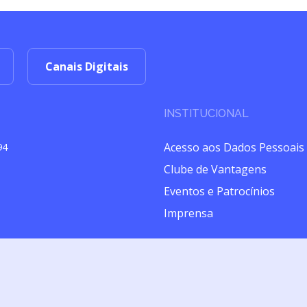
Canais Digitais
INSTITUCIONAL
Acesso aos Dados Pessoais
94
Clube de Vantagens
Eventos e Patrocínios
Imprensa
izado pela Brasilseg Companhia de Seguros (CNPJ 28.196.889/0001-43) com
Premium tem início em 10/02/2020 e término em 10/02/2021, podendo ser pr