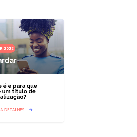
R 2022
rdar
 é e para que
 um título de
alização?
RA DETALHES