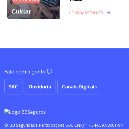
Cuidar
CONFIRA DETALHES
Fale com a gente
SAC
Ouvidoria
Canais Digitais
© BB Seguridade Participações S/A, CNPJ: 17.344.597/0001-94