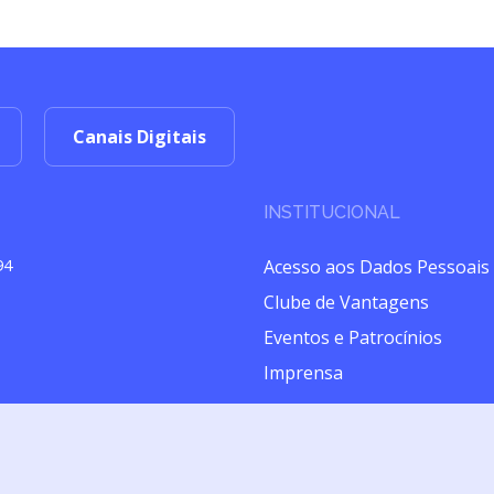
Canais Digitais
INSTITUCIONAL
Acesso aos Dados Pessoais
94
Clube de Vantagens
Eventos e Patrocínios
Imprensa
izado pela Brasilseg Companhia de Seguros (CNPJ 28.196.889/0001-43) com