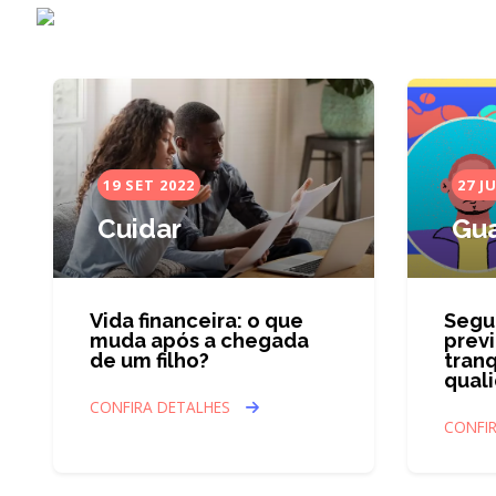
19 SET 2022
27 J
Cuidar
Gua
Vida financeira: o que
Segur
muda após a chegada
prev
de um filho?
tranq
qual
CONFIRA DETALHES
CONFI