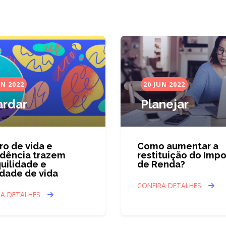
UN 2022
20 JUN 2022
rdar
Planejar
o de vida e
Como aumentar a
idência trazem
restituição do Imp
uilidade e
de Renda?
idade de vida
CONFIRA DETALHES
RA DETALHES