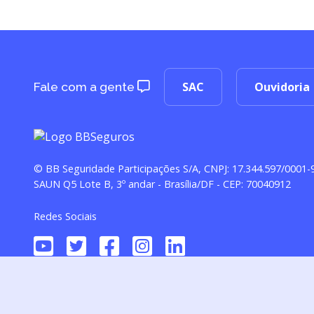
SAC
Ouvidoria
Fale com a gente
© BB Seguridade Participações S/A, CNPJ: 17.344.597/0001-
SAUN Q5 Lote B, 3º andar - Brasília/DF - CEP: 70040912
Redes Sociais
Seguro de Vida (Processo SUSEP 15414.900079/2016-51), comercial