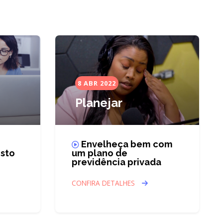
8 ABR 2022
Planejar
Envelheça bem com
osto
um plano de
previdência privada
CONFIRA DETALHES