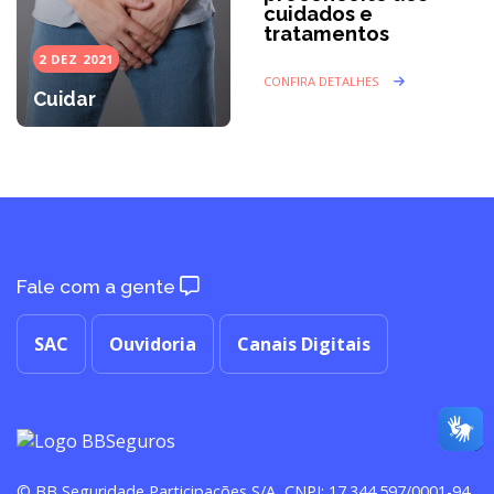
cuidados e
tratamentos
2 DEZ 2021
CONFIRA DETALHES
Cuidar
Fale com a gente
SAC
Ouvidoria
Canais Digitais
© BB Seguridade Participações S/A, CNPJ: 17.344.597/0001-94