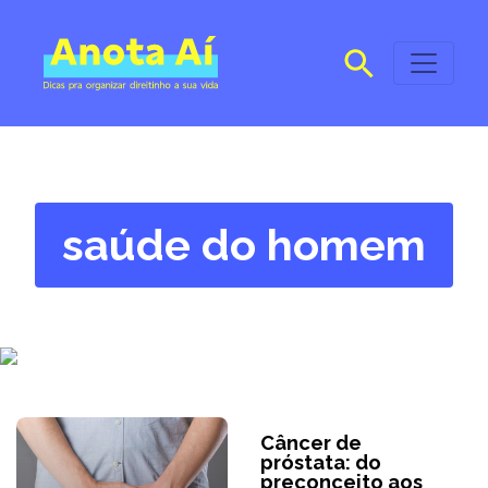
saúde do homem
Câncer de
próstata: do
preconceito aos